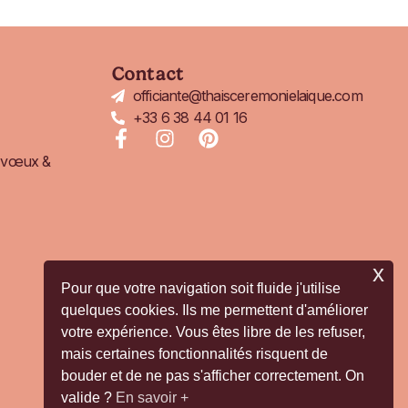
Contact
officiante@thaisceremonielaique.com
+33 6 38 44 01 16
F
I
P
a
n
i
 vœux &
c
s
n
e
t
t
b
a
e
o
g
r
o
r
e
x
k
a
s
Pour que votre navigation soit fluide j'utilise
-
m
t
quelques cookies. Ils me permettent d'améliorer
f
votre expérience. Vous êtes libre de les refuser,
mais certaines fonctionnalités risquent de
bouder et de ne pas s'afficher correctement. On
valide ?
En savoir +