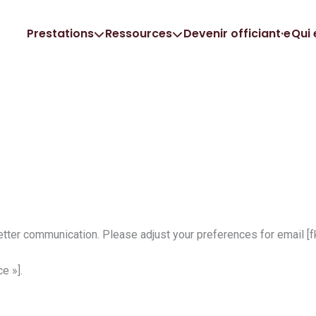
Prestations
Ressources
Devenir officiant·e
Qui 
tter communication. Please adjust your preferences for email [f
e »].