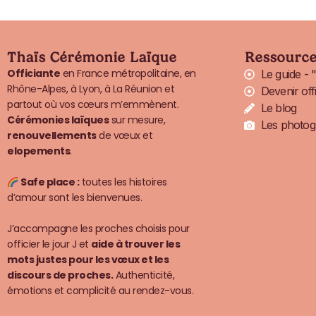
Thaïs Cérémonie Laïque
Ressource
Officiante
en France métropolitaine, en
Le guide - 
Rhône-Alpes, à Lyon, à La Réunion et
Devenir offi
partout où vos cœurs m’emmènent.
Le blog
Cérémonies laïques
sur mesure,
Les photo
renouvellements
de vœux et
elopements
.
Safe place :
toutes les histoires
d’amour sont les bienvenues.
J’accompagne les proches choisis pour
officier le jour J et
aide à trouver les
mots justes pour les vœux et les
discours de proches.
Authenticité,
émotions et complicité au rendez-vous.