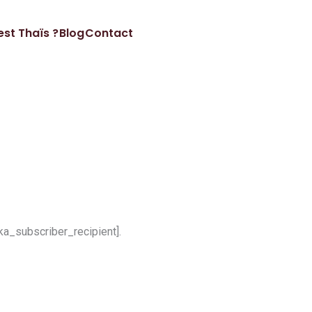
est Thaïs ?
Blog
Contact
ka_subscriber_recipient].