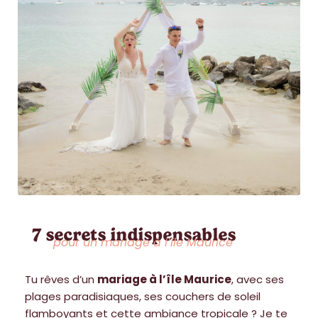
7 secrets indispensables
pour un mariage à l’île Maurice
Tu rêves d’un
mariage à l’île Maurice
, avec ses
plages paradisiaques, ses couchers de soleil
flamboyants et cette ambiance tropicale ? Je te