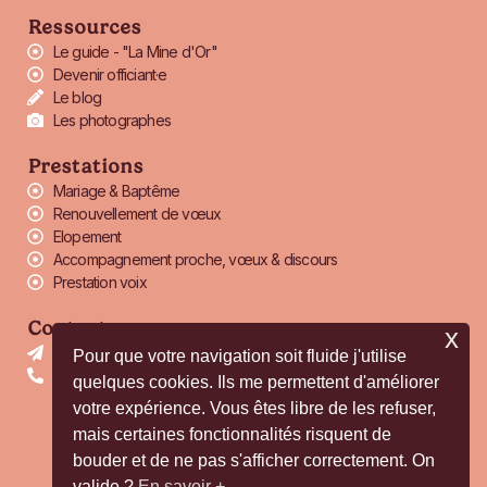
Ressources
Le guide - "La Mine d'Or"
Devenir officiant·e
Le blog
Les photographes
Prestations
Mariage & Baptême
Renouvellement de vœux
Elopement
Accompagnement proche, vœux & discours
Prestation voix
Contact
x
officiante@thaisceremonielaique.com
Pour que votre navigation soit fluide j'utilise
+33 6 38 44 01 16
quelques cookies. Ils me permettent d'améliorer
votre expérience. Vous êtes libre de les refuser,
F
I
P
mais certaines fonctionnalités risquent de
a
n
i
bouder et de ne pas s'afficher correctement. On
c
s
n
valide ?
En savoir +