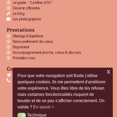
Le guide - "La Mine d'Or"
Devenir officiant·e
Le blog
Les photographes
Prestations
Mariage & Baptême
Renouvellement de vœux
Elopement
Accompagnement proche, vœux & discours
Prestation voix
Contact
x
officiante@thaisceremonielaique.com
Pour que votre navigation soit fluide j'utilise
+33 6 38 44 01 16
quelques cookies. Ils me permettent d'améliorer
votre expérience. Vous êtes libre de les refuser,
F
I
P
mais certaines fonctionnalités risquent de
a
n
i
bouder et de ne pas s'afficher correctement. On
c
s
n
valide ?
En savoir +
e
t
t
b
a
e
Technique
Technique